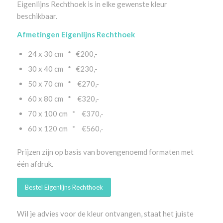
Eigenlijns Rechthoek is in elke gewenste kleur
beschikbaar.
Afmetingen Eigenlijns Rechthoek
24 x 30 cm * €200,-
30 x 40 cm * €230,-
50 x 70 cm * €270,-
60 x 80 cm * €320,-
70 x 100 cm * €370,-
60 x 120 cm * €560,-
Prijzen zijn op basis van bovengenoemd formaten met
één afdruk.
Bestel Eigenlijns Rechthoek
Wil je advies voor de kleur ontvangen, staat het juiste